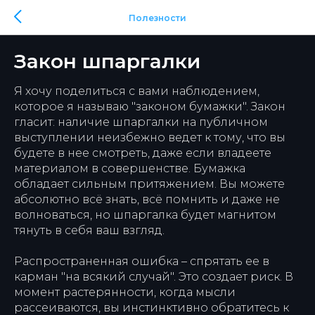
Полезности
Закон шпаргалки
Я хочу поделиться с вами наблюдением,
которое я называю "законом бумажки". Закон
гласит: наличие шпаргалки на публичном
выступлении неизбежно ведет к тому, что вы
будете в нее смотреть, даже если владеете
материалом в совершенстве. Бумажка
обладает сильным притяжением. Вы можете
абсолютно всё знать, всё помнить и даже не
волноваться, но шпаргалка будет магнитом
тянуть в себя ваш взгляд.
Распространенная ошибка – спрятать ее в
карман "на всякий случай". Это создает риск. В
момент растерянности, когда мысли
рассеиваются, вы инстинктивно обратитесь к